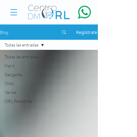
Regístrate
Blog
Todas las entradas
Todas las entradas
Nariz
Garganta
Oído
Varios
ORL Pediátrica