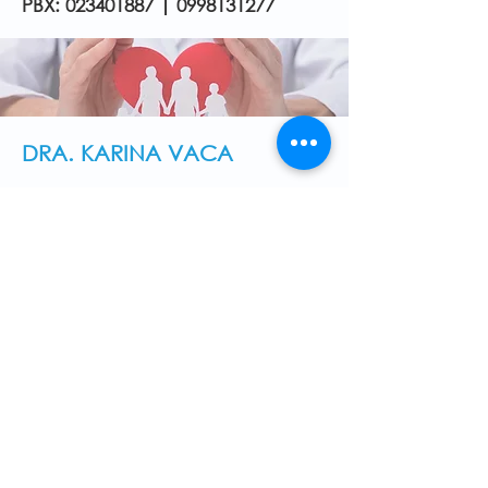
PBX:
023401887
|
0998131277
DRA. KARINA VACA
Especialista en
✅
Medicina Familiar
Docente Universitario
✅
Universidad Católica del Ecuador
Universidad de las Amérricas
PBX:
023401887
|
0998131277
DR. ERNESTO CISNEROS